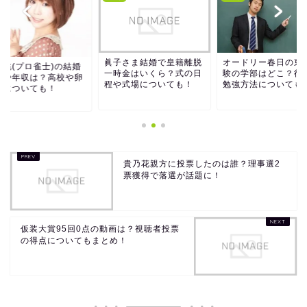
眞子さま結婚で皇籍離脱
オードリー春日の東
嶋桃(プロ雀士)の結婚
一時金はいくら？式の日
験の学部はどこ？得
手や年収は？高校や卵
程や式場についても！
勉強方法についても
きについても！
貴乃花親方に投票したのは誰？理事選2
票獲得で落選が話題に！
仮装大賞95回0点の動画は？視聴者投票
の得点についてもまとめ！