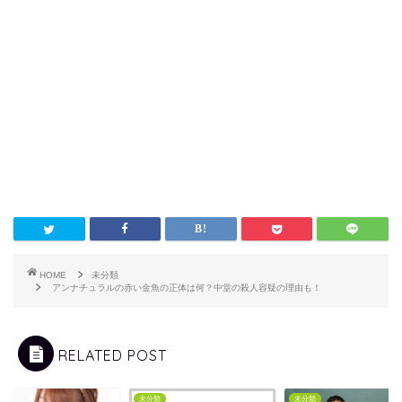
HOME
未分類
アンナチュラルの赤い金魚の正体は何？中堂の殺人容疑の理由も！
RELATED POST
類
未分類
未分類