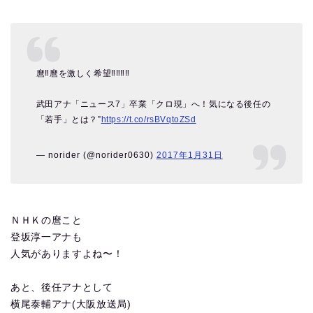
麿‼︎麿を激しく希望‼︎‼︎‼︎‼︎
武田アナ「ニュース7」卒業「クロ現」へ！気になる後任の
「若手」とは？”
https://t.co/rsBVqtoZSd
— norider (@norider0630)
2017年1月31日
ＮＨＫの麿こと
登坂淳一アナも
人気がありますよね〜！
あと、後任アナとして
横尾泰輔アナ(大阪放送局)