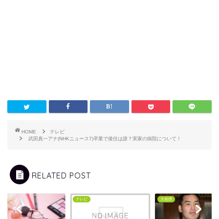
HOME
テレビ
武田真一アナ(NHKニュース7)卒業で後任は誰？実家の病院について！
RELATED POST
ビ
テレビ
大相撲