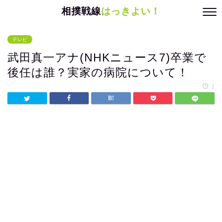
相撲戦線
はっきよい！
テレビ
武田真一アナ(NHKニュース7)卒業で
後任は誰？実家の病院について！
/