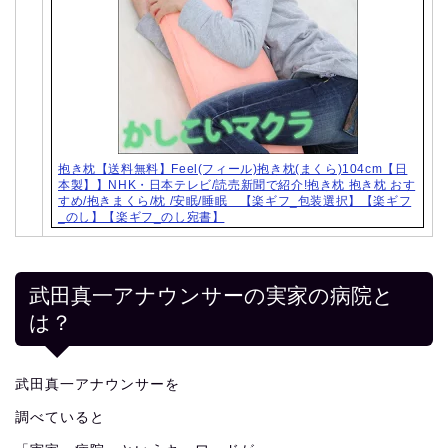
抱き枕【送料無料】Feel(フィール)抱き枕(まくら)104cm【日
本製】】NHK・日本テレビ/読売新聞で紹介!抱き枕 抱き枕 おす
すめ/抱きまくら/枕 /安眠/睡眠 【楽ギフ_包装選択】【楽ギフ
_のし】【楽ギフ_のし宛書】
武田真一アナウンサーの実家の病院と
は？
武田真一アナウンサーを
調べていると