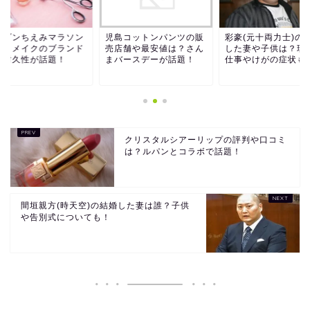
ルゾンちえみマラソン
児島コットンパンツの販
彩豪(元十両力士)の
アイメイクのブランド
売店舗や最安値は？さん
した妻や子供は？現
？耐久性が話題！
まバースデーが話題！
仕事やけがの症状も
クリスタルシアーリップの評判や口コミ
は？ルパンとコラボで話題！
間垣親方(時天空)の結婚した妻は誰？子供
や告別式についても！