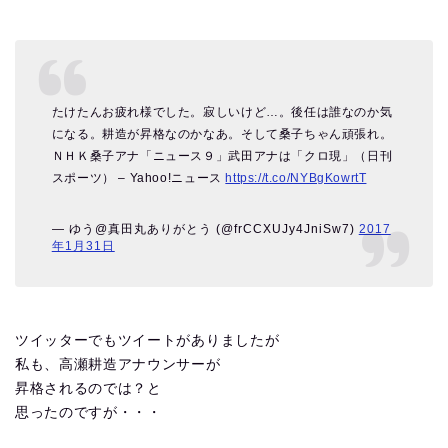
たけたんお疲れ様でした。寂しいけど…。後任は誰なのか気
になる。耕造が昇格なのかなあ。そして桑子ちゃん頑張れ。
ＮＨＫ桑子アナ「ニュース９」武田アナは「クロ現」（日刊
スポーツ） – Yahoo!ニュース
https://t.co/NYBgKowrtT
— ゆう@真田丸ありがとう (@frCCXUJy4JniSw7)
2017
年1月31日
ツイッターでもツイートがありましたが
私も、高瀬耕造アナウンサーが
昇格されるのでは？と
思ったのですが・・・