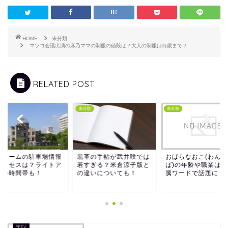
HOME
未分類
マツコ会議出演の麻乃ママの制服の値段は？大人の制服は何歳まで？
RELATED POST
類
未分類
未分類
爆ドームの駐車場情報
黒革の手帖が武井咲では
おばらなおこ(わんこ
アクセスは？ライトア
若すぎる？米倉涼子版と
ば)の年齢や職業は？
プの時間帯も！
の違いについても！
騰ワードで話題に！