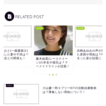
RELATED POST
類
未分類
未分類
葉なおと(一級建築士)
浜崎あゆみの声が変
結婚した妻や子供は？
た原因や理由は？FN
葉浩志との関係も！
太った姿が話題に！
藤木由貴(レースクイー
ン)の本名や彼氏は？マ
ーメイドラインが話題！
小山慶一郎エブリー6/7の活動自粛動画
は？降板しない理由について！