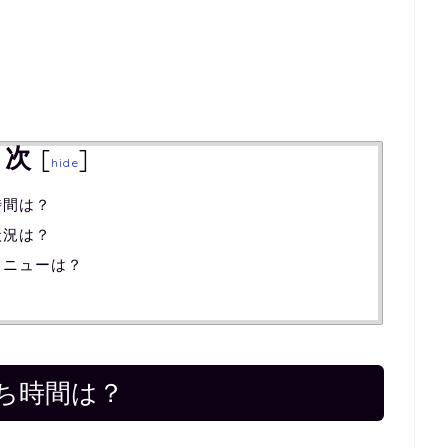
目次
[
]
hide
時間は？
状況は？
メニューは？
待ち時間は？