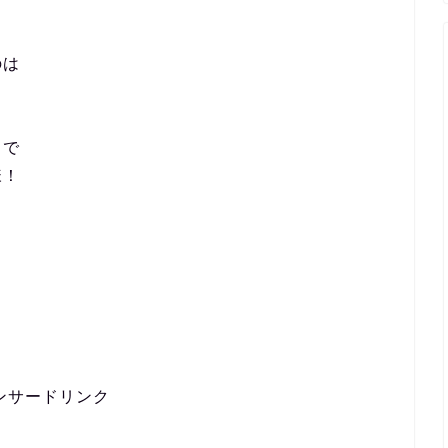
のは
とで
様！
ンサードリンク