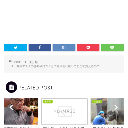
HOME
未分類
朝用マスクの評判や口コミは？売り切れ続出でどこで買えるの？
RELATED POST
類
未分類
未分類