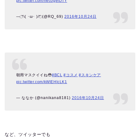
pic.twitter.com/hec0gefDTY
— ҉*\( ･ω･ )/*҉ (@RQ_69)
2016年10月24日
朝用マスクイイね😳
#BCL
#コスメ
#スキンケア
pic.twitter.com/kWlEHlcLK1
— ななか (@nanikana8181)
2016年10月24日
など、ツイッターでも