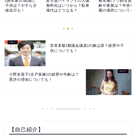
士急ハイランドの入園
椎名脩(ゾウ飼育員)の年
倉本聰(脚本家)の結
料化はいつから？駐車
齢や家族は？年収や動物
た妻や子供は？やす
代はどうなる？
園の場所についても！
の郷の放送日も！
音喜多駿(都議会議員)の嫁は誰？経歴や子
供についても！
小野友葵子(水戸泉嫁)の経歴や年齢は？
悪評の理由についても！
【自己紹介】