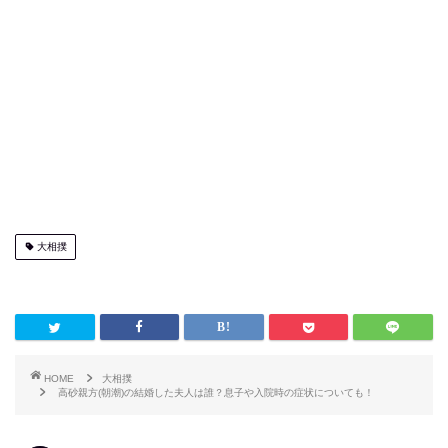
大相撲
HOME
大相撲
高砂親方(朝潮)の結婚した夫人は誰？息子や入院時の症状についても！