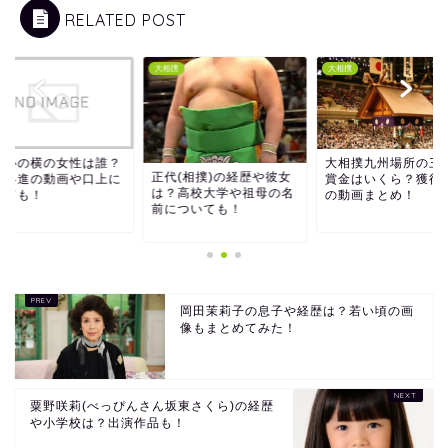
RELATED POST
撲
大相撲
大相撲
ノ心の横の女性は誰？
大相撲九州場所の三
正代(相撲)の経歴や彼女
関昇進の動画や口上に
賞金はいくら？獲得
は？高校大学や祖母の名
いても！
の動画まとめ！
前についても！
岡田茉莉子の息子や経歴は？若い頃の画
像もまとめてみた！
粟野咲莉(べっぴんさん坂東さくら)の経歴
や小学校は？出演作品も！