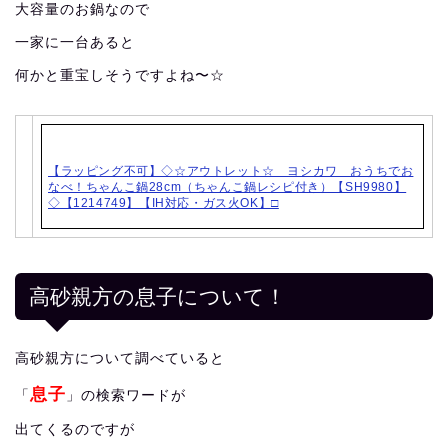
大容量のお鍋なので
一家に一台あると
何かと重宝しそうですよね〜☆
【ラッピング不可】◇☆アウトレット☆ ヨシカワ おうちでお
なべ！ちゃんこ鍋28cm（ちゃんこ鍋レシピ付き）【SH9980】
◇【1214749】【IH対応・ガス火OK】□
高砂親方の息子について！
高砂親方について調べていると
息子
「
」の検索ワードが
出てくるのですが