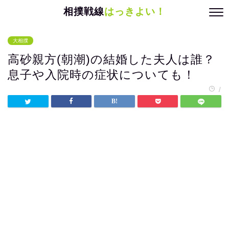
相撲戦線
はっきよい！
大相撲
高砂親方(朝潮)の結婚した夫人は誰？
息子や入院時の症状についても！
/