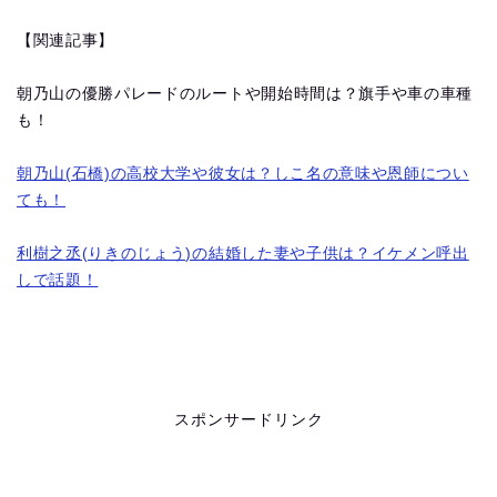
【関連記事】
朝乃山の優勝パレードのルートや開始時間は？旗手や車の車種
も！
朝乃山(石橋)の高校大学や彼女は？しこ名の意味や恩師につい
ても！
利樹之丞(りきのじょう)の結婚した妻や子供は？イケメン呼出
しで話題！
スポンサードリンク