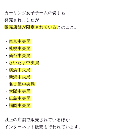
カーリング女子チームの切手も
発売されましたが
販売店舗が限定されている
とのこと。
・
東京中央局
・
札幌中央局
・
仙台中央局
・
さいたま中央局
・
横浜中央局
・
新潟中央局
・
名古屋中央局
・
大阪中央局
・
広島中央局
・
福岡中央局
以上の店舗で販売されているほか
インターネット販売も行われています。