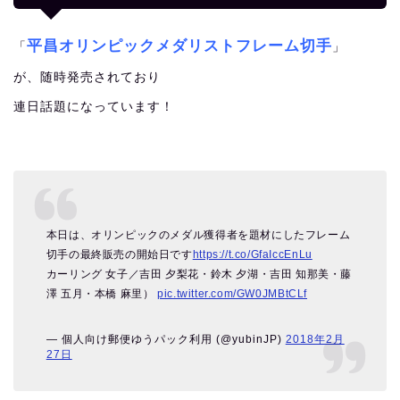
平昌オリンピックメダリストフレーム切手
「
」
が、随時発売されており
連日話題になっています！
本日は、オリンピックのメダル獲得者を題材にしたフレーム
切手の最終販売の開始日です
https://t.co/GfaIccEnLu
カーリング 女子／吉田 夕梨花・鈴木 夕湖・吉田 知那美・藤
澤 五月・本橋 麻里）
pic.twitter.com/GW0JMBtCLf
— 個人向け郵便ゆうパック利用 (@yubinJP)
2018年2月
27日