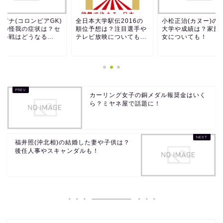
スピナ(コロンビアGK)
全日本大学駅伝2016の
小松正治(カヌー)の
足の怪我の症状は？セ
順位予想は？注目選手や
大学や成績は？家族
ル戦はどうなる...
テレビ放映についても...
女についても！
カーリング女子の銅メダル報奨金はいく
ら？ミヤネ屋で話題に！
福井照(沖北相)の結婚した妻や子供は？
後任人事やスキャンダルも！