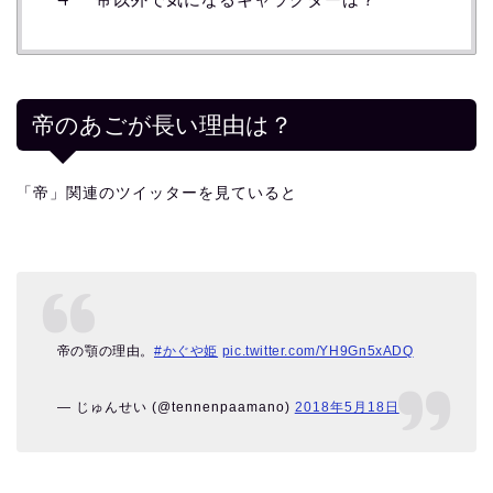
帝のあごが長い理由は？
「帝」関連のツイッターを見ていると
帝の顎の理由。
#かぐや姫
pic.twitter.com/YH9Gn5xADQ
— じゅんせい (@tennenpaamano)
2018年5月18日