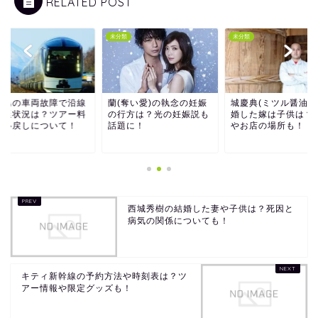
RELATED POST
類
未分類
未分類
季島の車両故障で沿線
蘭(奪い愛)の執念の妊娠
城慶典(ミツル醤油)
遅延状況は？ツアー料
の行方は？光の妊娠説も
婚した嫁は子供は？
払い戻しについて！
話題に！
やお店の場所も！
西城秀樹の結婚した妻や子供は？死因と
病気の関係についても！
キティ新幹線の予約方法や時刻表は？ツ
アー情報や限定グッズも！