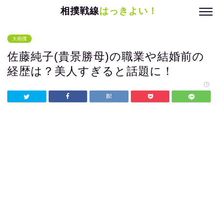
相撲戦線
はっきよい！
大相撲
佐藤純子(貴景勝母)の職業や結婚前の
経歴は？美人すぎると話題に！