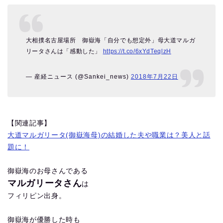
大相撲名古屋場所 御嶽海「自分でも想定外」母大道マルガ
リータさんは「感動した」
https://t.co/6xYdTeqlzH
— 産経ニュース (@Sankei_news)
2018年7月22日
【関連記事】
大道マルガリータ(御嶽海母)の結婚した夫や職業は？美人と話
題に！
御嶽海のお母さんである
マルガリータさん
は
フィリピン出身。
御嶽海が優勝した時も