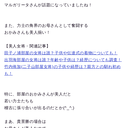
マルガリータさんが話題になっていましたね！
また、力士の角界のお母さんとして奮闘する
おかみさんも美人揃い！
【美人女将・関連記事】
田子ノ浦部屋の女将は誰？子供や伝達式の着物についても！
出羽海部屋の女将は誰？年齢や子供は？経歴についても調査！
竹内侑加(二子山部屋女将)の子供や経歴は？親方との馴れ初め
も！
特に、部屋のおかみさんが美人だと
若い力士たちも
稽古に張り合いが出るのだとか(^_^;)
まあ、貴景勝の場合は