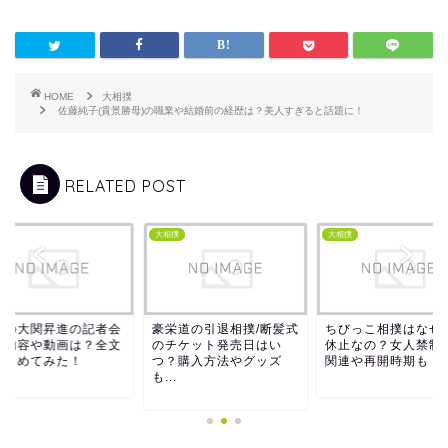
HOME
大相撲
佐藤純子(貴景勝母)の職業や結婚前の経歴は？美人すぎると話題に！
RELATED POST
撲
大相撲
大相撲
安の大関昇進の記者会
豪栄道の引退相撲/断髪式
ちびっこ相撲はなぜ
の内容や動画は？全文
のチケット発売日はい
休止なの？女人禁制
まとめてみた！
つ？購入方法やグッズ
関連や再開時期も！
も...