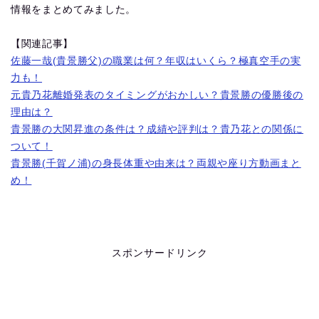
情報をまとめてみました。
【関連記事】
佐藤一哉(貴景勝父)の職業は何？年収はいくら？極真空手の実
力も！
元貴乃花離婚発表のタイミングがおかしい？貴景勝の優勝後の
理由は？
貴景勝の大関昇進の条件は？成績や評判は？貴乃花との関係に
ついて！
貴景勝(千賀ノ浦)の身長体重や由来は？両親や座り方動画まと
め！
スポンサードリンク