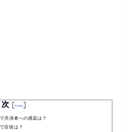
目次
[
]
hide
で共演者への感染は？
で症状は？