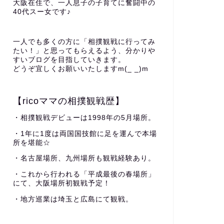
大阪在住で、一人息子の子育てに奮闘中の
40代スー女です♪
一人でも多くの方に「相撲観戦に行ってみ
たい！」と思ってもらえるよう、分かりや
すいブログを目指していきます。
どうぞ宜しくお願いいたしますm(_ _)m
【ricoママの相撲観戦歴】
・相撲観戦デビューは1998年の5月場所。
・1年に1度は両国国技館に足を運んで本場
所を堪能☆
・名古屋場所、九州場所も観戦経験あり。
・これから行われる「平成最後の春場所」
にて、大阪場所初観戦予定！
・地方巡業は埼玉と広島にて観戦。