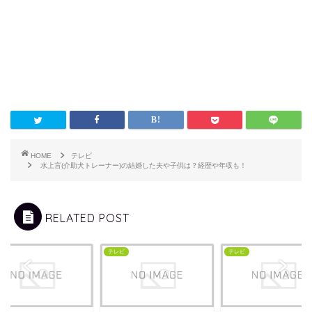
HOME
テレビ
水上言(介助犬トレーナー)の結婚した夫や子供は？経歴や年収も！
RELATED POST
ビ
テレビ
テレビ