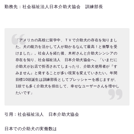
勤務先：社会福祉法人日本介助犬協会 訓練部長
「アメリカの高校に留学中、ＴＶで介助犬の存在を知りまし
た。犬の能力を活かして人が助かるなんて最高！と衝撃を受
けました」。社会人を経た後、木村さんと介助犬シンシアの
存在を知り、社会福祉法人 日本介助犬協会へ。「いまだに
介助犬がお店で拒否されてしまったり、介助犬使用者が『す
みません』と発することが多い現実を変えていきたい。年間
目標10頭誕生は訓練部長としてプレッシャーを感じますが、
1頭でも多く介助犬を排出して、幸せなユーザーさんを増やし
たいです」
引用：社会福祉法人 日本介助犬協会
日本での介助犬の実働数は