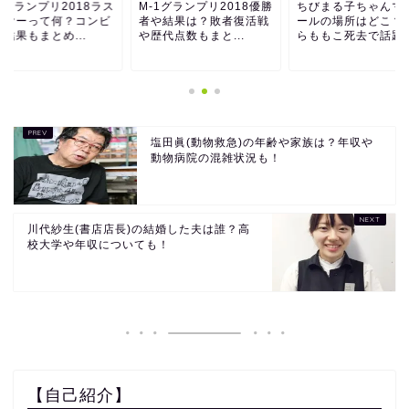
1グランプリ2018ラス
M-1グランプリ2018優勝
ちびまる子ちゃんマ
イヤーって何？コンビ
者や結果は？敗者復活戦
ールの場所はどこ？
結果もまとめ...
や歴代点数もまと...
らももこ死去で話題
塩田眞(動物救急)の年齢や家族は？年収や
動物病院の混雑状況も！
川代紗生(書店店長)の結婚した夫は誰？高
校大学や年収についても！
【自己紹介】