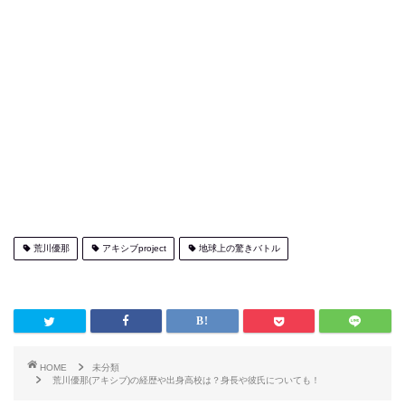
荒川優那
アキシブproject
地球上の驚きバトル
HOME
未分類
荒川優那(アキシブ)の経歴や出身高校は？身長や彼氏についても！