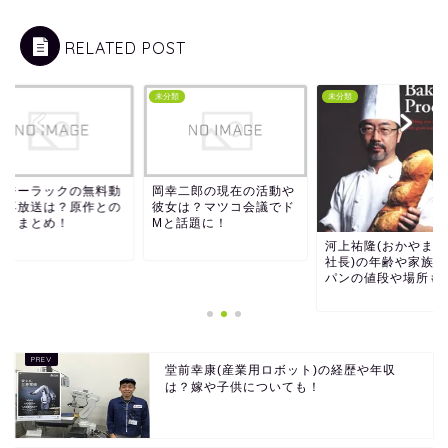
RELATED POST
類
未分類
未分類
イジーラックの無料動
岡幸二郎の現在の活動や
や再放送は？原作との
彼女は？マツコ会議でド
いもまとめ！
Mと話題に！
河上祐隆(おかやま工
社長)の年齢や家族は
パンの値段や場所も
堂前幸康(産業用ロボット)の経歴や年収
は？嫁や子供についても！