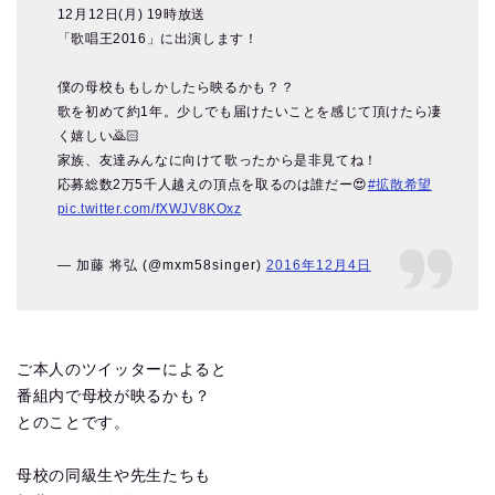
12月12日(月) 19時放送
「歌唱王2016」に出演します！
僕の母校ももしかしたら映るかも？？
歌を初めて約1年。少しでも届けたいことを感じて頂けたら凄
く嬉しい🙇🏻
家族、友達みんなに向けて歌ったから是非見てね！
応募総数2万5千人越えの頂点を取るのは誰だー😍
#拡散希望
pic.twitter.com/fXWJV8KOxz
— 加藤 将弘 (@mxm58singer)
2016年12月4日
ご本人のツイッターによると
番組内で母校が映るかも？
とのことです。
母校の同級生や先生たちも