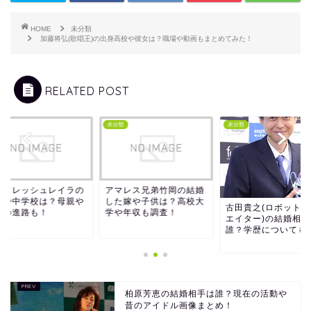
HOME
未分類
加藤将弘(歌唱王)の出身高校や彼女は？職場や動画もまとめてみた！
RELATED POST
類
未分類
未分類
熟フレッシュレイラの
アマレス兄弟竹岡の結婚
齢や中学校は？母親や
した嫁や子供は？高校大
古田貴之(ロボットク
後の進路も！
学や年収も調査！
エイター)の結婚相手
誰？学歴についても
柏原芳恵の結婚相手は誰？現在の活動や
昔のアイドル画像まとめ！