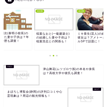
類
未分類
未分類
田利次(泰明小校長)の
稲葉なおと(一級建築士)
ミキ亜生(芸人)の経
婚した妻や子供は？年
の結婚した妻や子供は？
彼女は？アメトーク
や学歴も調査！
稲葉浩志との関係も！
ルSPで話題に！
津山舞花(ムツゴロウ孫)の本名や身長
は？高校大学や彼氏も調査！
まぼろし博覧会(静岡)の評判口コミや心
霊現象は？周辺の観光情報も！