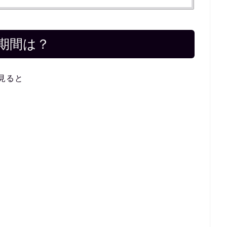
期間は？
見ると