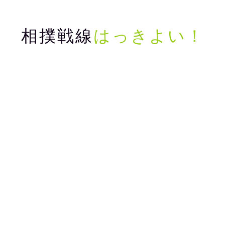
相撲戦線
はっきよい！