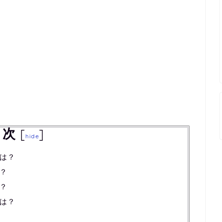
目次
[
]
hide
は？
？
？
は？