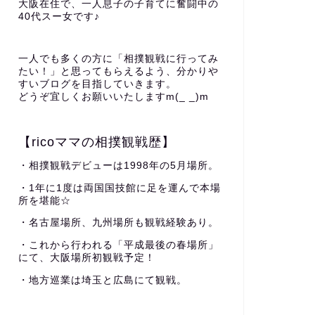
大阪在住で、一人息子の子育てに奮闘中の
40代スー女です♪
一人でも多くの方に「相撲観戦に行ってみ
たい！」と思ってもらえるよう、分かりや
すいブログを目指していきます。
どうぞ宜しくお願いいたしますm(_ _)m
【ricoママの相撲観戦歴】
・相撲観戦デビューは1998年の5月場所。
・1年に1度は両国国技館に足を運んで本場
所を堪能☆
・名古屋場所、九州場所も観戦経験あり。
・これから行われる「平成最後の春場所」
にて、大阪場所初観戦予定！
・地方巡業は埼玉と広島にて観戦。