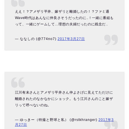
ええ！？アメザリ平井、嫁ザリと離婚したの！？ファミ通
Wave時代はあんなに仲良さそうだったのに..！一緒に番組も
って、一緒にゲームして…理想の夫婦だったのに残念だ..
— ななしの (@774no7)
2017年3月27日
江川有未さんとアメザリ平井さん仲よさげに見えてただけに
離婚されたのなかなかにショック。もう江川さんのこと嫁ザ
リって呼べないのね。
— ゆっきー（特撮と野球と私） (@rstkhranger)
2017年3
月27日