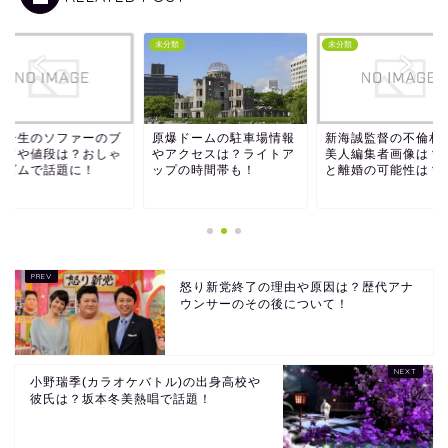
類
未分類
未分類
橋一生のソファーのブ
原爆ドームの駐車場情報
新海誠監督の不倫相
ンドや値段は？おしゃ
やアクセスは？ライトア
美人編集者画像は？
イズムで話題に！
ップの時間帯も！
と離婚の可能性は？
怒り新党終了の理由や原因は？歴代アナ
ウンサーのその後について！
小野瑞季(カラオケバトル)の出身高校や
彼氏は？坂本冬美熱唱で話題！