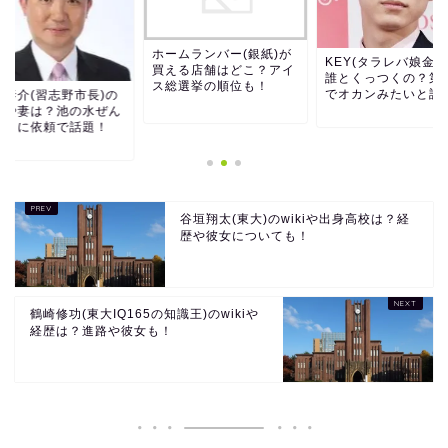
ホームランバー(銀紙)が
KEY(タラレバ娘金髪
買える店舗はどこ？アイ
誰とくっつくの？第
ス総選挙の順位も！
でオカンみたいと話..
本泰介(習志野市長)の
判や妻は？池の水ぜん
抜くに依頼で話題！
谷垣翔太(東大)のwikiや出身高校は？経
歴や彼女についても！
鶴崎修功(東大IQ165の知識王)のwikiや
経歴は？進路や彼女も！