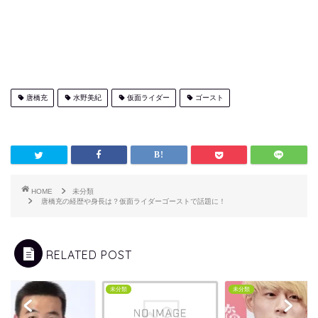
唐橋充
水野美紀
仮面ライダー
ゴースト
HOME
未分類
唐橋充の経歴や身長は？仮面ライダーゴーストで話題に！
RELATED POST
類
未分類
未分類