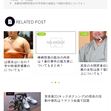
炎鵬(宮城野部屋)の中学高校や成績は？両親や彼女についても！
RELATED POST
撲
大相撲
大相撲
峰崎部屋の処分の内容
は？暴行事件の親方衆に
栄道は彼女はいるの？
ついてもまとめ！
高安の大関昇進伝達
身中学や秋場所優勝の
横の女性は誰？場所
能性についても！
上についても！
安倍基江(キックボクシング)の現在の活
動や彼氏は？マツコ会議で話題