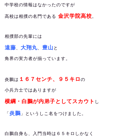
中学校の情報はなかったのですが
金沢学院高校
高校は相撲の名門である
。
相撲部の先輩には
遠藤
大翔丸
豊山
、
、
と
角界の実力者が揃っています。
１６７センチ、９５キロ
炎鵬は
の
小兵力士ではありますが
横綱・白鵬が内弟子としてスカウト
し
炎鵬
「
」というしこ名をつけました。
白鵬自身も、入門当時は６５キロしかなく