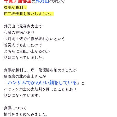
千賀ノ浦部屋
舛乃山
の
の対決で
炎鵬が勝利し
序二段優勝を果たしました。
舛乃山は元幕内力士で
心臓の持病があり
長時間土俵で相撲が取れないという
苦労人でもあったので
どちらに軍配が上がるのか
話題になっていました。
炎鵬が勝利し、序二段優勝を納めましたが
解説席の北の富士さんが
ハンサムでかわいい顔をしている
「
」と
イケメン力士の太鼓判を押したこともあり
話題になっています。
炎鵬について
情報をまとめてみました。