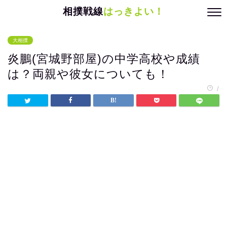
相撲戦線
はっきよい！
大相撲
炎鵬(宮城野部屋)の中学高校や成績
は？両親や彼女についても！
/