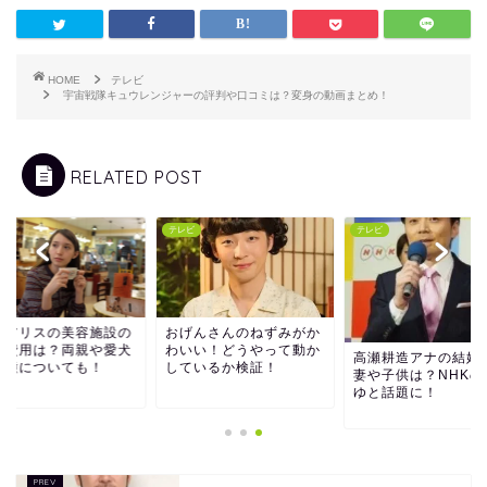
HOME
テレビ
宇宙戦隊キュウレンジャーの評判や口コミは？変身の動画まとめ！
RELATED POST
ビ
テレビ
テレビ
藤アリスの美容施設の
おげんさんのねずみがか
設費用は？両親や愛犬
わいい！どうやって動か
高瀬耕造アナの結婚
犬種についても！
しているか検証！
妻や子供は？NHKの
ゆと話題に！