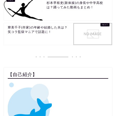
杉本早裕吏(新体操)の身長や中学高校
は？踊ってみた動画もまとめ！
寮美千子(作家)の年齢や結婚した夫は？
笑コラ監獄マニアで話題に！
【自己紹介】