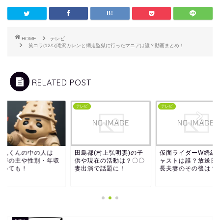
HOME
テレビ
笑コラ(12/5)滝沢カレンと網走監獄に行ったマニアは誰？動画まとめ！
RELATED POST
ビ
テレビ
テレビ
に丸くんの中の人は
田島都(村上弘明妻)の子
仮面ライダーW続編
？声の主や性別・年収
供や現在の活動は？〇〇
ャストは誰？放送日
ついても！
妻出演で話題に！
長夫妻のその後は？