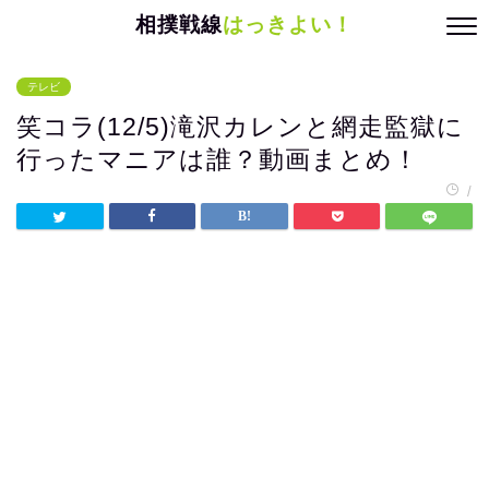
相撲戦線
はっきよい！
テレビ
笑コラ(12/5)滝沢カレンと網走監獄に
行ったマニアは誰？動画まとめ！
/