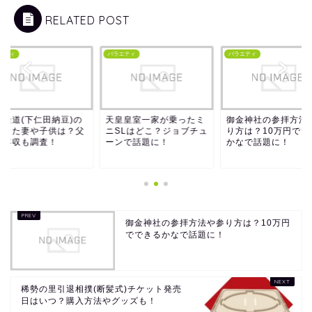
RELATED POST
エティ
バラエティ
バラエティ
都隆道(下仁田納豆)の
天皇皇室一家が乗ったミ
御金神社の参拝方法
婚した妻や子供は？父
ニSLはどこ？ジョブチュ
り方は？10万円でで
や年収も調査！
ーンで話題に！
かなで話題に！
御金神社の参拝方法や参り方は？10万円
でできるかなで話題に！
稀勢の里引退相撲(断髪式)チケット発売
日はいつ？購入方法やグッズも！