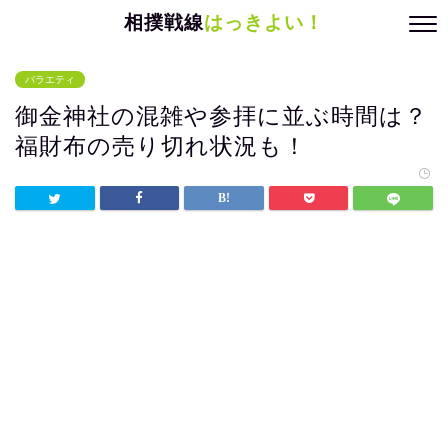
相撲戦線
はっきよい！
バラエティ
御金神社の混雑や参拝に並ぶ時間は？
福財布の売り切れ状況も！