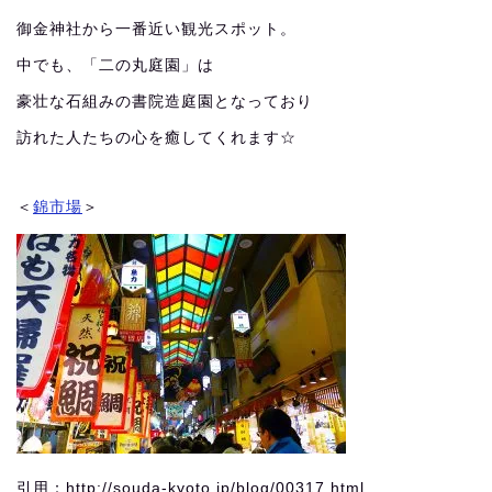
御金神社から一番近い観光スポット。
中でも、「二の丸庭園」は
豪壮な石組みの書院造庭園となっており
訪れた人たちの心を癒してくれます☆
＜
錦市場
＞
引用：http://souda-kyoto.jp/blog/00317.html