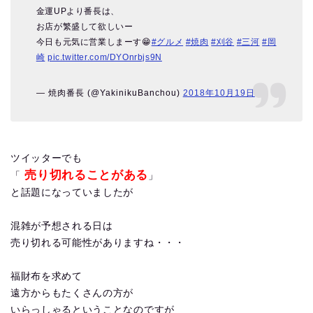
金運UPより番長は、
お店が繁盛して欲しいー
今日も元気に営業しまーす😁
#グルメ
#焼肉
#刈谷
#三河
#岡
崎
pic.twitter.com/DYOnrbjs9N
— 焼肉番長 (@YakinikuBanchou)
2018年10月19日
ツイッターでも
売り切れることがある
「
」
と話題になっていましたが
混雑が予想される日は
売り切れる可能性がありますね・・・
福財布を求めて
遠方からもたくさんの方が
いらっしゃるということなのですが