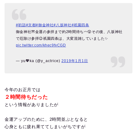
#初詣
#京都
#御金神社
#八坂神社
#祇園四条
御金神社⛩️金運の参拝まで約2時間待ち〰️😲その後、八坂神社
で厄除け参拝😉祇園四条は、大変混雑していました✨
pic.twitter.com/khec9fvCGD
— yu💖ka (@y_actrice)
2019年1月1日
今年のお正月では
２時間待ちだった
という情報がありましたが
金運アップのために、2時間並ぶとなると
心身ともに疲れ果ててしまいがちですが