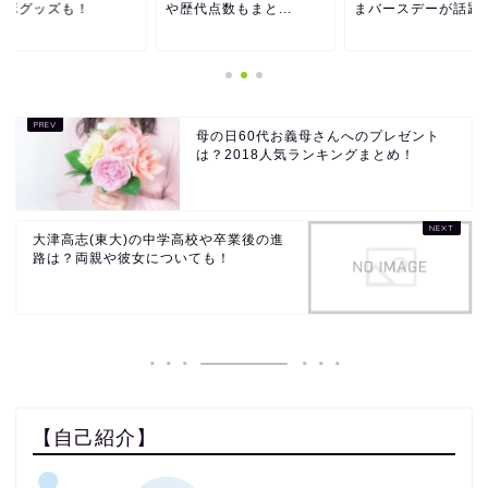
ラボグッズも！
や歴代点数もまと...
まバースデーが話題
母の日60代お義母さんへのプレゼント
は？2018人気ランキングまとめ！
大津高志(東大)の中学高校や卒業後の進
路は？両親や彼女についても！
【自己紹介】