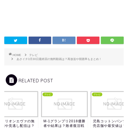
HOME
テレビ
あさイチ3月30日最終回の無料動画は？再放送や視聴率もまとめ！
RELATED POST
ビ
テレビ
テレビ
ンカリオンエヴァの無
M-1グランプリ2018優勝
児島コットンパンツ
動画や見逃し配信は？
者や結果は？敗者復活戦
売店舗や最安値は？