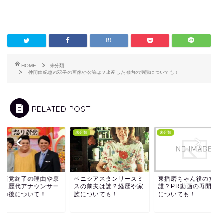
HOME
未分類
仲間由紀恵の双子の画像や名前は？出産した都内の病院についても！
RELATED POST
類
未分類
未分類
り新党終了の理由や原
ベニシアスタンリースミ
東播磨ちゃん役の女
は？歴代アナウンサー
スの前夫は誰？経歴や家
誰？PR動画の再開時
その後について！
族についても！
についても！