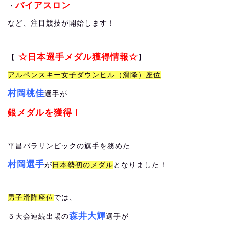
バイアスロン
・
など、注目競技が開始します！
☆日本選手メダル獲得情報☆
【
】
アルペンスキー女子ダウンヒル（滑降）座位
村岡桃佳
選手が
銀メダルを獲得！
平昌パラリンピックの旗手を務めた
村岡選手
が
日本勢初のメダル
となりました！
男子滑降座位
では、
森井大輝
５大会連続出場の
選手が