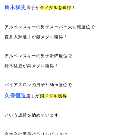
鈴木猛史
選手が
金メダルを獲得
！
アルペンスキーの男子スーパー大回転座位で
森井大輝選手が銀メダル獲得！
アルペンスキーの男子滑降座位で
鈴木猛史が銅メダル獲得！
バイアスロンの男子7.5km座位で
久保恒造
選手が
銅メダル獲得
！
という成績を納めています。
今大会の平昌パラリンピックは