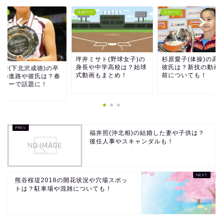
ーツ
スポーツ
スポーツ
坪井ミサト(野球女子)の
杉原愛子(体操)の高
身長や中学高校は？始球
彼氏は？新技の動画
後愛(下北沢成徳)の卒
式動画もまとめ！
前についても！
後の進路や彼氏は？春
バレーで話題に！
福井照(沖北相)の結婚した妻や子供は？
後任人事やスキャンダルも！
熊谷桜堤2018の開花状況や穴場スポッ
トは？駐車場や混雑についても！