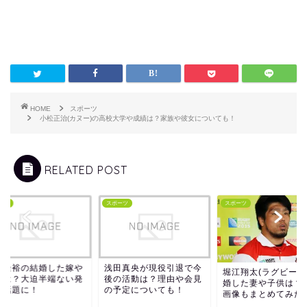
HOME
スポーツ
小松正治(カヌー)の高校大学や成績は？家族や彼女についても！
RELATED POST
ーツ
スポーツ
スポーツ
西隆裕の結婚した嫁や
浅田真央が現役引退で今
堀江翔太(ラグビー)
在は？大迫半端ない発
後の活動は？理由や会見
婚した妻や子供は？
が話題に！
の予定についても！
画像もまとめてみた