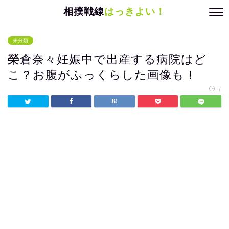
相撲戦線
はっきよい！
未分類
榮倉奈々妊娠中で出産する病院はど
こ？お腹がふっくらした画像も！
/