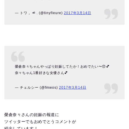
— トワ 。⚮̈ . (@tinyfleure)
2017年3月14日
榮倉奈々ちゃんやっぱり妊娠してたか！おめでたい〜😙💕
奈々ちゃん1番好きな女優さん💕
— ‍チェルシー (@fmwos)
2017年3月14日
榮倉奈々さんの妊娠の報道に
ツイッターでもおめでとうコメントが
続出しています！