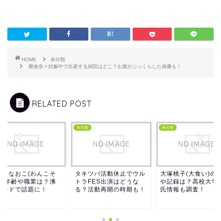
HOME
未分類
榮倉奈々妊娠中で出産する病院はどこ？お腹がふっくらした画像も！
RELATED POST
類
未分類
未分類
キツバ活動休止でウル
大塚桃子(大食い)の職業
おばらなおこ(わんこ
ラFES出演はどうな
や記録は？高校大学や彼
ば)の年齢や職業は？
？活動再開の時期も！
氏情報も調査！
騰ワードで話題に！