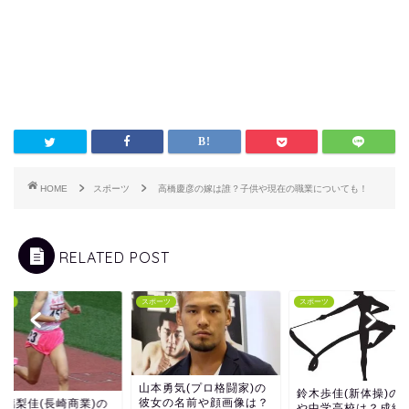
HOME
スポーツ
高橋慶彦の嫁は誰？子供や現在の職業についても！
RELATED POST
ーツ
スポーツ
スポーツ
山本勇気(プロ格闘家)の
鈴木歩佳(新体操)の
彼女の名前や顔画像は？
中璃梨佳(長崎商業)の
や中学高校は？成績