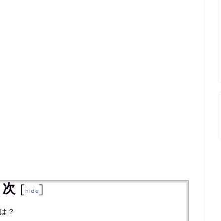
目次
[
]
hide
は？