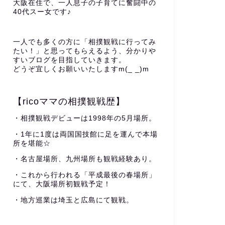
大阪在住で、一人息子の子育てに奮闘中の
40代スー女です♪
一人でも多くの方に「相撲観戦に行ってみ
たい！」と思ってもらえるよう、分かりや
すいブログを目指していきます。
どうぞ宜しくお願いいたしますm(_ _)m
【ricoママの相撲観戦歴】
・相撲観戦デビューは1998年の5月場所。
・1年に1度は両国国技館に足を運んで本場
所を堪能☆
・名古屋場所、九州場所も観戦経験あり。
・これから行われる「平成最後の春場所」
にて、大阪場所初観戦予定！
・地方巡業は埼玉と広島にて観戦。