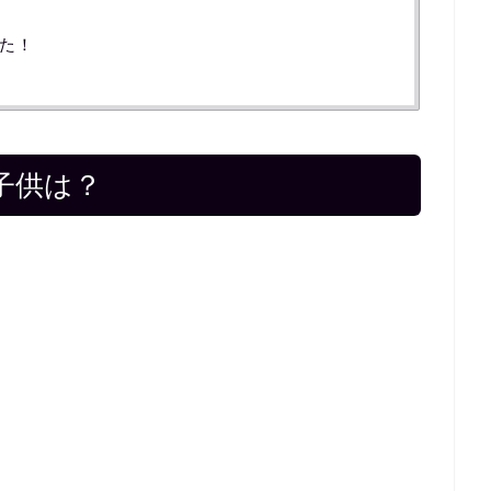
た！
子供は？