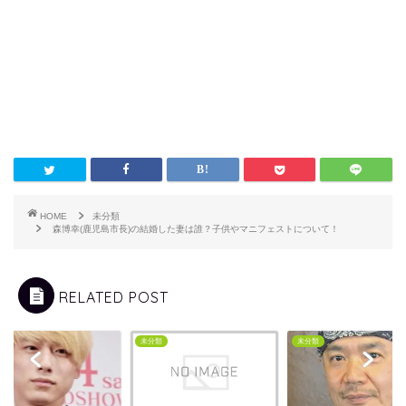
HOME
未分類
森博幸(鹿児島市長)の結婚した妻は誰？子供やマニフェストについて！
RELATED POST
類
未分類
未分類