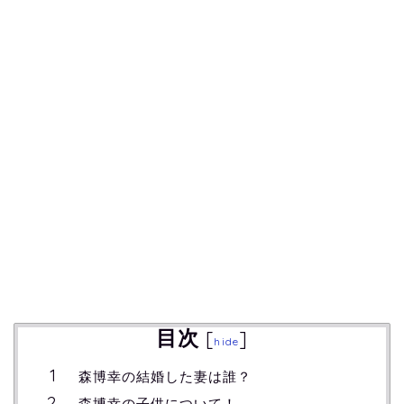
目次
[
]
hide
森博幸の結婚した妻は誰？
森博幸の子供について！