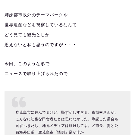
姉妹都市以外のテーマパークや
世界遺産などを視察しているなんて
どう見ても観光としか
思えないと私も思うのですが・・・
今回、このような形で
ニュースで取り上げられたので
鹿児島市に住んでるけど、恥ずかしすぎる。森博幸さんが、
こんなに幼稚な田舎者だとは思わなかった。承認した議会も
恥ずべきだし、地元メディアは非難してよ。／市長、妻と公
費海外出張 鹿児島市「慣例」是か非か