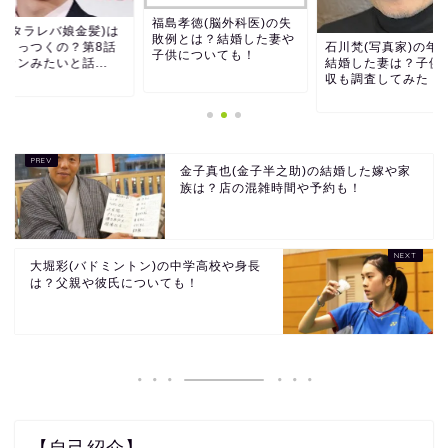
福島孝徳(脳外科医)の失
EY(タラレバ娘金髪)は
敗例とは？結婚した妻や
石川梵(写真家)の年
とくっつくの？第8話
子供についても！
結婚した妻は？子供
カンみたいと話...
収も調査してみた！
金子真也(金子半之助)の結婚した嫁や家
族は？店の混雑時間や予約も！
大堀彩(バドミントン)の中学高校や身長
は？父親や彼氏についても！
【自己紹介】