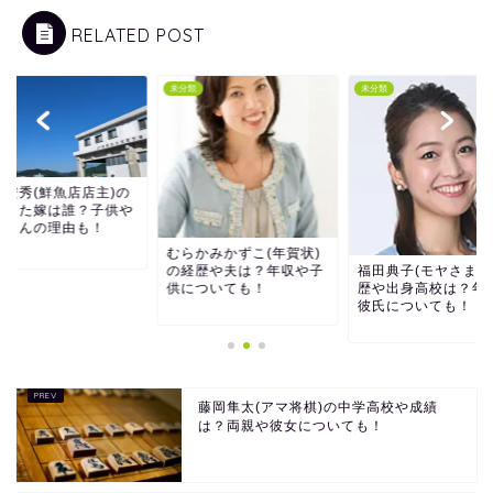
RELATED POST
類
未分類
未分類
門川安秀(鮮魚店店主
結婚した嫁は誰？子
ねこさんの理由も！
らかみかずこ(年賀状)
経歴や夫は？年収や子
福田典子(モヤさま)の経
についても！
歴や出身高校は？年収や
彼氏についても！
藤岡隼太(アマ将棋)の中学高校や成績
は？両親や彼女についても！