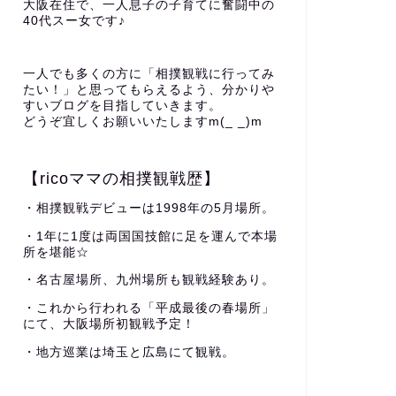
大阪在住で、一人息子の子育てに奮闘中の
40代スー女です♪
一人でも多くの方に「相撲観戦に行ってみ
たい！」と思ってもらえるよう、分かりや
すいブログを目指していきます。
どうぞ宜しくお願いいたしますm(_ _)m
【ricoママの相撲観戦歴】
・相撲観戦デビューは1998年の5月場所。
・1年に1度は両国国技館に足を運んで本場
所を堪能☆
・名古屋場所、九州場所も観戦経験あり。
・これから行われる「平成最後の春場所」
にて、大阪場所初観戦予定！
・地方巡業は埼玉と広島にて観戦。