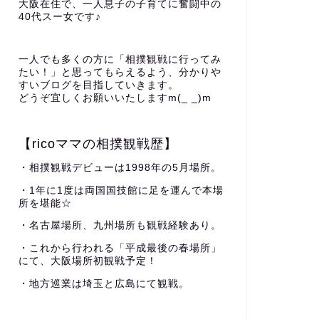
大阪在住で、一人息子の子育てに奮闘中の
40代スー女です♪
一人でも多くの方に「相撲観戦に行ってみ
たい！」と思ってもらえるよう、分かりや
すいブログを目指していきます。
どうぞ宜しくお願いいたしますm(_ _)m
【ricoママの相撲観戦歴】
・相撲観戦デビューは1998年の5月場所。
・1年に1度は両国国技館に足を運んで本場
所を堪能☆
・名古屋場所、九州場所も観戦経験あり。
・これから行われる「平成最後の春場所」
にて、大阪場所初観戦予定！
・地方巡業は埼玉と広島にて観戦。