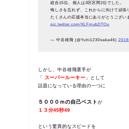
総合15位、個人は3区区間2位でした。
悔しさを忘れず、これからに向けて頑張
たくさんの応援本当にありがとうござい
pic.twitter.com/XLFmubDTOu
— 中谷雄飛 (@Yuhi1230saka46)
201
しかし、中谷雄飛選手が
スーパールーキー
「
」として
話題になっている理由の一つに
５０００ｍの自己ベスト
が
１３分45秒49
という驚異的なスピードを