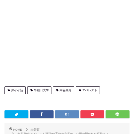
深イイ話
早稲田大学
南谷真鈴
エベレスト
HOME
未分類
南谷真鈴(エベレスト登頂)の高校や身長は？父親や襲われた経験も！