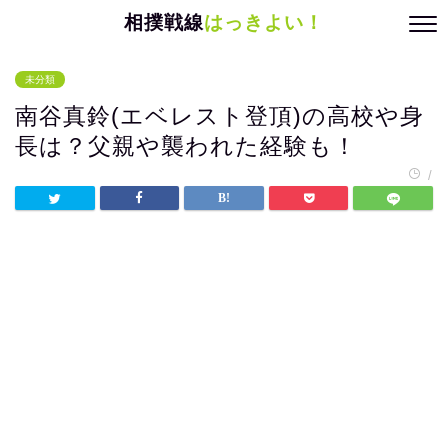
相撲戦線
はっきよい！
未分類
南谷真鈴(エベレスト登頂)の高校や身
長は？父親や襲われた経験も！
/