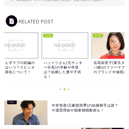
RELATED POST
類
未分類
未分類
っさんずラブの続編の
ハットリさん(元ヤンキ
吉高由里子(東京タラ
送日はいつ？スピンオ
ー社長)の年齢や年収
バ娘)のファーマフラ
や映画化について！
は？結婚した妻や子供
のブランドや値段は
も！
中井智彦(元劇団四季)の結婚相手は誰？
や退団理由や国家独唱動画も！