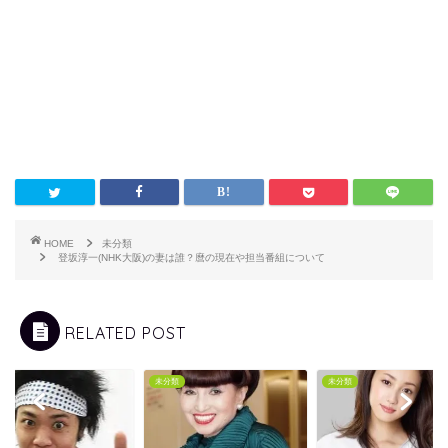
HOME
未分類
登坂淳一(NHK大阪)の妻は誰？麿の現在や担当番組について
RELATED POST
類
未分類
未分類