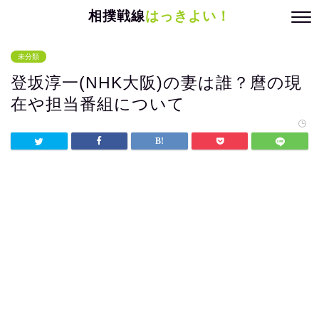
相撲戦線
はっきよい！
未分類
登坂淳一(NHK大阪)の妻は誰？麿の現
在や担当番組について