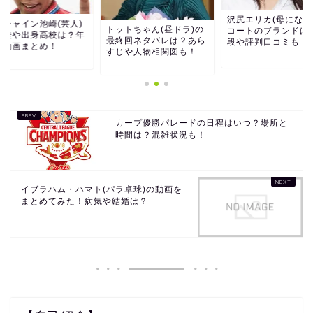
沢尻エリカ(母になる
ンシャイン池崎(芸人)
トットちゃん(昼ドラ)の
コートのブランドは
経歴や出身高校は？年
最終回ネタバレは？あら
段や評判口コミも！
や動画まとめ！
すじや人物相関図も！
カープ優勝パレードの日程はいつ？場所と
時間は？混雑状況も！
イブラハム・ハマト(パラ卓球)の動画を
まとめてみた！病気や結婚は？