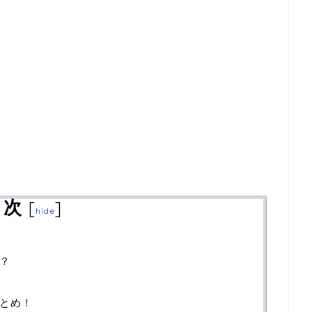
目次
[
]
hide
？
とめ！