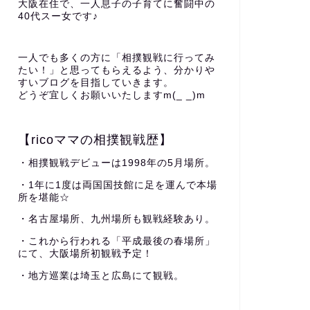
大阪在住で、一人息子の子育てに奮闘中の
40代スー女です♪
一人でも多くの方に「相撲観戦に行ってみ
たい！」と思ってもらえるよう、分かりや
すいブログを目指していきます。
どうぞ宜しくお願いいたしますm(_ _)m
【ricoママの相撲観戦歴】
・相撲観戦デビューは1998年の5月場所。
・1年に1度は両国国技館に足を運んで本場
所を堪能☆
・名古屋場所、九州場所も観戦経験あり。
・これから行われる「平成最後の春場所」
にて、大阪場所初観戦予定！
・地方巡業は埼玉と広島にて観戦。