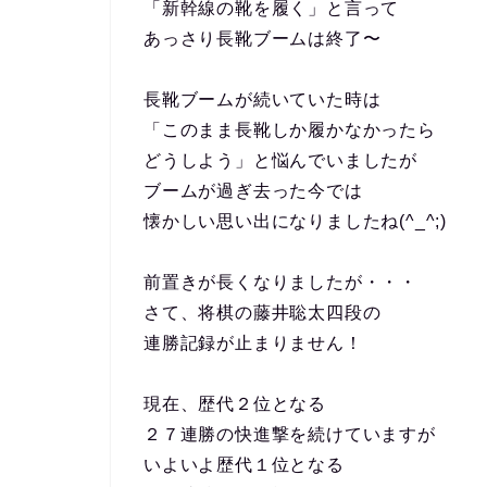
「新幹線の靴を履く」と言って
あっさり長靴ブームは終了〜
長靴ブームが続いていた時は
「このまま長靴しか履かなかったら
どうしよう」と悩んでいましたが
ブームが過ぎ去った今では
懐かしい思い出になりましたね(^_^;)
前置きが長くなりましたが・・・
さて、将棋の藤井聡太四段の
連勝記録が止まりません！
現在、歴代２位となる
２７連勝の快進撃を続けていますが
いよいよ歴代１位となる