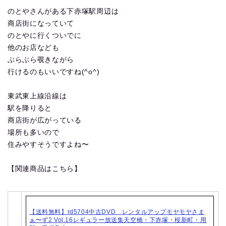
のとやさんがある下赤塚駅周辺は
商店街になっていて
のとやに行くついでに
他のお店なども
ぶらぶら覗きながら
行けるのもいいですね(^o^)
東武東上線沿線は
駅を降りると
商店街が広がっている
場所も多いので
住みやすそうですよね〜
【関連商品はこちら】
【送料無料】rd5704中古DVD レンタルアップモヤモヤさま
ぁ〜ず2 Vol.16レギュラー放送集天空橋・下赤塚・桜新町・用