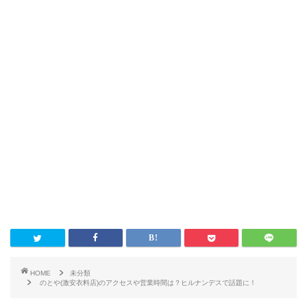
HOME
未分類
のとや(激安衣料店)のアクセスや営業時間は？ヒルナンデスで話題に！