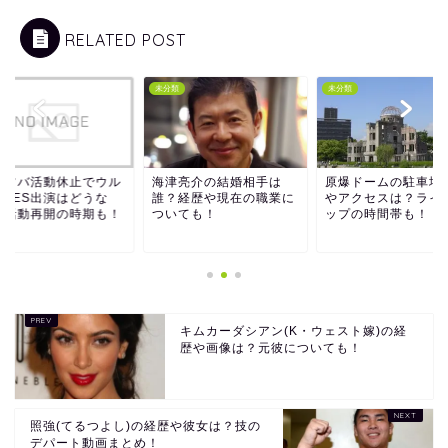
RELATED POST
類
未分類
未分類
キツバ活動休止でウル
海津亮介の結婚相手は
原爆ドームの駐車場
ラFES出演はどうな
誰？経歴や現在の職業に
やアクセスは？ライ
？活動再開の時期も！
ついても！
ップの時間帯も！
キムカーダシアン(K・ウェスト嫁)の経
歴や画像は？元彼についても！
照強(てるつよし)の経歴や彼女は？技の
デパート動画まとめ！