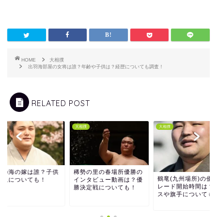
HOME
大相撲
出羽海部屋の女将は誰？年齢や子供は？経歴についても調査！
RELATED POST
撲
大相撲
大相撲
岐の海の嫁は誰？子供
稀勢の里の春場所優勝の
鶴竜(九州場所)の優
年収についても！
インタビュー動画は？優
レード開始時間は？
勝決定戦についても！
スや旗手についても