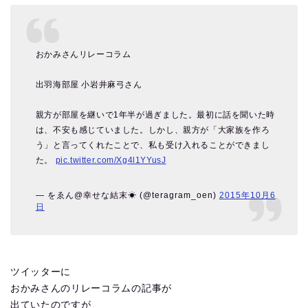
おかみさんリレーコラム
出羽海部屋 小岩井麻弓さん
親方が部屋を継いで1年半が過ぎました。最初に話を聞いた時
は、不安も感じていました。しかし、親方が「大家族を作ろ
う」と言ってくれたことで、私も受け入れることができまし
た。
pic.twitter.com/Xg4l1YYusJ
— をゑん@幸せな結末☀︎ (@teragram_oen)
2015年10月6
日
ツイッターに
おかみさんのリレーコラムの記事が
出ていたのですが