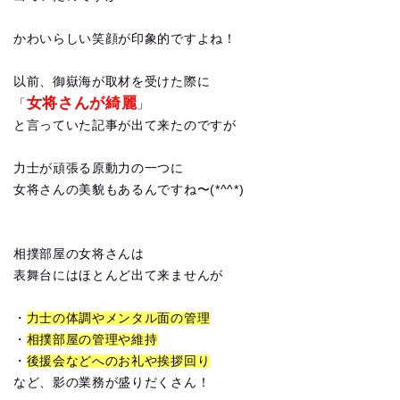
かわいらしい笑顔が印象的ですよね！
以前、御嶽海が取材を受けた際に
女将さんが綺麗
「
」
と言っていた記事が出て来たのですが
力士が頑張る原動力の一つに
女将さんの美貌もあるんですね〜(*^^*)
相撲部屋の女将さんは
表舞台にはほとんど出て来ませんが
・
力士の体調やメンタル面の管理
・
相撲部屋の管理や維持
・
後援会などへのお礼や挨拶回り
など、影の業務が盛りだくさん！