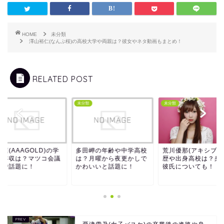
HOME
未分類
澤山裕仁(なんぶ桜)の高校大学や両親は？彼女やネタ動画もまとめ！
RELATED POST
類
未分類
未分類
蓮(AAAGOLD)の学
多田岬の年齢や中学高校
荒川優那(アキシブ)
や年収は？マツコ会議
は？月曜から夜更かしで
歴や出身高校は？身
演で話題に！
かわいいと話題に！
彼氏についても！