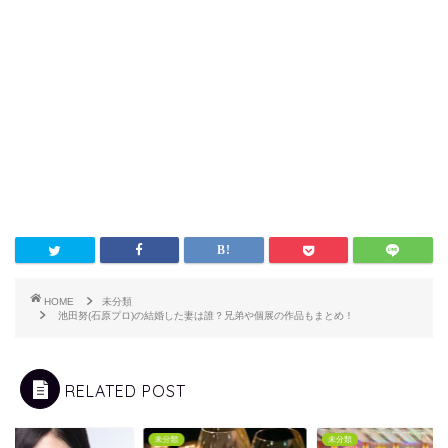
HOME
未分類
池田努(石原プロ)の結婚した妻は誰？兄弟や個展の作品もまとめ！
RELATED POST
類
未分類
未分類