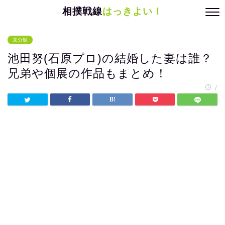
相撲戦線
はっきよい！
未分類
池田努(石原プロ)の結婚した妻は誰？
兄弟や個展の作品もまとめ！
/