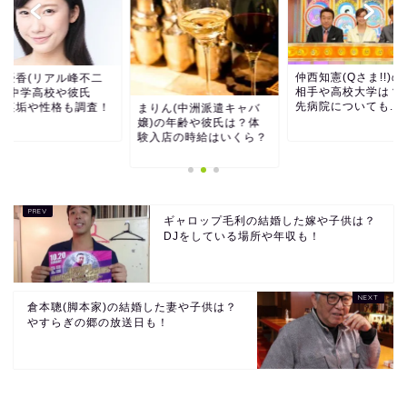
仲西知憲(Qさま!!)
倉優香(リアル峰不二
相手や高校大学は？
)の中学高校や彼氏
先病院についても...
？裏垢や性格も調査！
まりん(中洲派遣キャバ
嬢)の年齢や彼氏は？体
験入店の時給はいくら？
ギャロップ毛利の結婚した嫁や子供は？
DJをしている場所や年収も！
倉本聰(脚本家)の結婚した妻や子供は？
やすらぎの郷の放送日も！