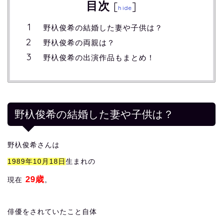
目次
[
]
hide
野杁俊希の結婚した妻や子供は？
野杁俊希の両親は？
野杁俊希の出演作品もまとめ！
野杁俊希の結婚した妻や子供は？
野杁俊希さんは
1989年10月18日
生まれの
29歳
現在
。
俳優をされていたこと自体