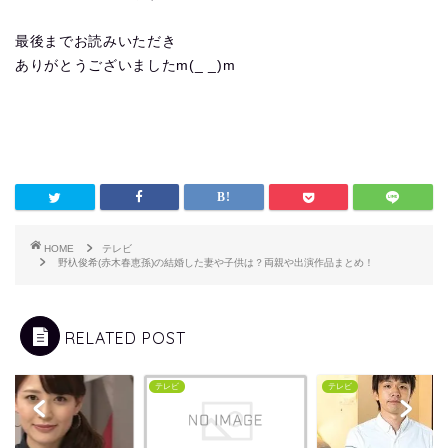
最後までお読みいただき
ありがとうございましたm(_ _)m
HOME
テレビ
野杁俊希(赤木春恵孫)の結婚した妻や子供は？両親や出演作品まとめ！
RELATED POST
ビ
テレビ
テレビ