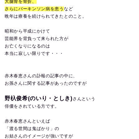
大腿骨を骨折、
さらにパーキンソン病を患う
など
晩年は療養を続けられてきたとのこと。
昭和から平成にかけて
芸能界を背負って来られた方が
お亡くなりになるのは
本当に寂しい限りです・・・
赤木春恵さんの訃報の記事の中に、
お孫さんに関する記事があったのですが
野杁俊希(のいり・としき)
さんという
俳優をされている方です。
赤木春恵さんといえば
「渡る世間は鬼ばかり」の
お姑さんのイメージが強いですが