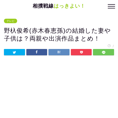
相撲戦線
はっきよい！
テレビ
野杁俊希(赤木春恵孫)の結婚した妻や
子供は？両親や出演作品まとめ！
/