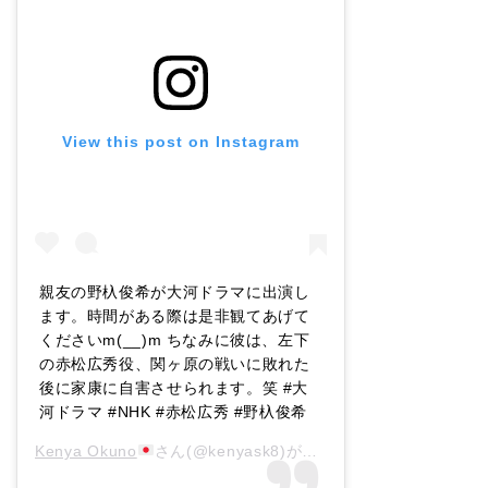
View this post on Instagram
親友の野杁俊希が大河ドラマに出演し
ます。時間がある際は是非観てあげて
くださいm(__)m ちなみに彼は、左下
の赤松広秀役、関ヶ原の戦いに敗れた
後に家康に自害させられます。笑 #大
河ドラマ #NHK #赤松広秀 #野杁俊希
Kenya Okuno
さん(@kenyask8)がシェアした投稿 –
2014