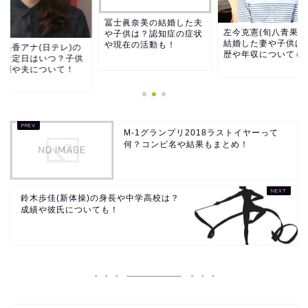
冨士眞奈美の結婚した夫
左今克憲(旬八青果店
や子供は？認知症の症状
結婚した妻や子供は
や現在の活動も！
熊美香アナ(日テレ)の
歴や年収についても
産予定日はいつ？子供
性別や夫について！
M-1グランプリ2018ラストイヤーって
何？コンビ名や結果もまとめ！
鈴木歩佳(新体操)の身長や中学高校は？
成績や彼氏についても！