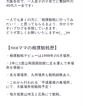
大阪在住で、一人息子の子育てに奮闘中の
40代スー女です♪
一人でも多くの方に「相撲観戦に行ってみ
たい！」と思ってもらえるよう、分かりや
すいブログを目指していきます。
どうぞ宜しくお願いいたしますm(_ _)m
【ricoママの相撲観戦歴】
・相撲観戦デビューは1998年の5月場所。
・1年に1度は両国国技館に足を運んで本場
所を堪能☆
・名古屋場所、九州場所も観戦経験あり。
・これから行われる「平成最後の春場所」
にて、大阪場所初観戦予定！
・地方巡業は埼玉と広島にて観戦。