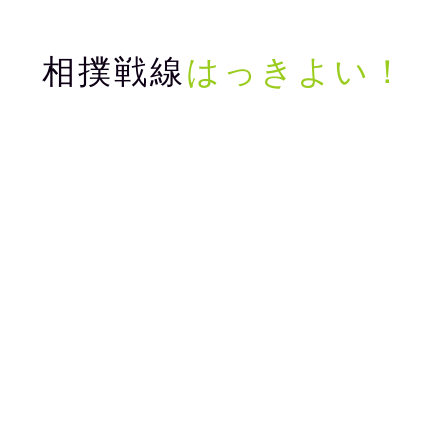
相撲戦線
はっきよい！