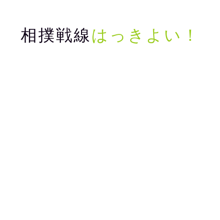
相撲戦線
はっきよい！