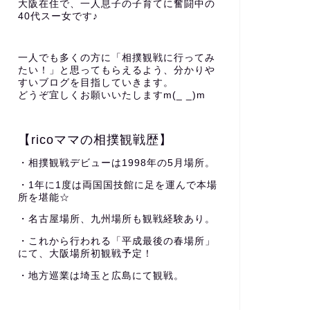
大阪在住で、一人息子の子育てに奮闘中の
40代スー女です♪
一人でも多くの方に「相撲観戦に行ってみ
たい！」と思ってもらえるよう、分かりや
すいブログを目指していきます。
どうぞ宜しくお願いいたしますm(_ _)m
【ricoママの相撲観戦歴】
・相撲観戦デビューは1998年の5月場所。
・1年に1度は両国国技館に足を運んで本場
所を堪能☆
・名古屋場所、九州場所も観戦経験あり。
・これから行われる「平成最後の春場所」
にて、大阪場所初観戦予定！
・地方巡業は埼玉と広島にて観戦。