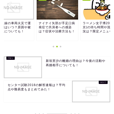
田急線の車両火災で運
ナイナイ矢部が手足口病
ラーメン女子博2018
再開はいつ？原因や被
発症で共演者への感染
京)の待ち時間や混雑
状況についても！
は？症状や治療方法も！
況は？限定メニュー..
新垣里沙の離婚の理由は？今後の活動や
再婚相手についても！
センター試験2018の解答速報は？平均
点や難易度もまとめてみた！