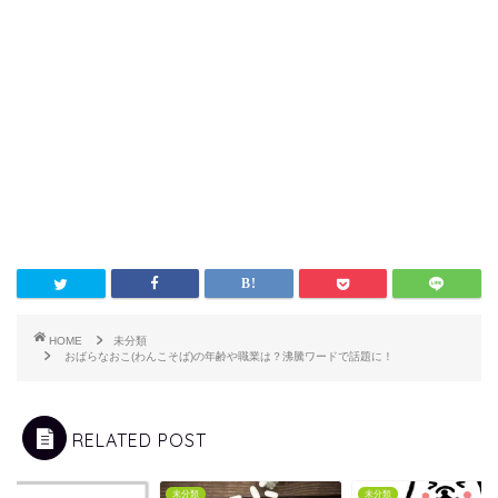
HOME
未分類
おばらなおこ(わんこそば)の年齢や職業は？沸騰ワードで話題に！
RELATED POST
類
未分類
未分類