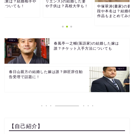
や職業は？結婚相手や
リエンス)の結婚した妻
供についても！
や子供は？高校大学も！
中塚翠涛(書家)の書
段や本名は？結婚相
作品もまとめてみた
春風亭一之輔(落語家)の結婚した嫁は
誰？チケット入手方法についても
春日山親方の結婚した嫁は誰？師匠辞任勧
告受理で話題に！
【自己紹介】