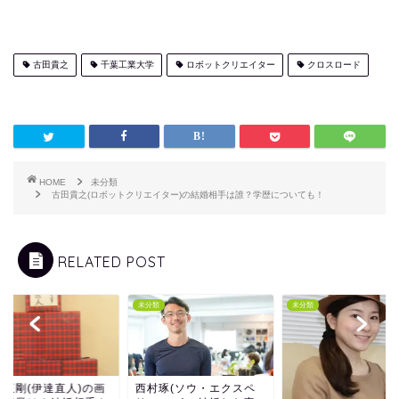
古田貴之
千葉工業大学
ロボットクリエイター
クロスロード
HOME
未分類
古田貴之(ロボットクリエイター)の結婚相手は誰？学歴についても！
RELATED POST
類
未分類
未分類
村正剛(伊達直人)の画
西村琢(ソウ・エクスペ