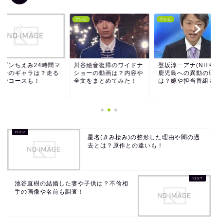
ビ
テレビ
テレビ
ルゾンちえみ24時間マ
川谷絵音復帰のワイドナ
登坂淳一アナ(NHK麿
ソンのギャラは？走る
ショーの動画は？内容や
鹿児島への異動の理
離やコースも！
全文をまとめてみた！
は？嫁や担当番組も
星名(きみ棲み)の整形した理由や闇の過
去とは？原作との違いも！
池谷直樹の結婚した妻や子供は？不倫相
手の画像や名前も調査！