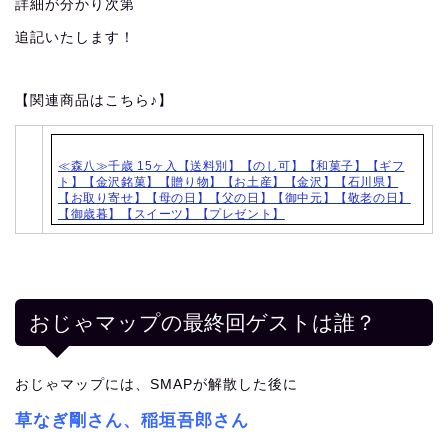
詳細が分かり次第
追記いたします！
【関連商品はこちら♪】
≪森八≫千歳 15ヶ入【送料別】【のし可】【和菓子】【ギフ
ト】【金沢銘菓】【贈り物】【お土産】【金沢】【石川県】
【お取り寄せ】【母の日】【父の日】【御中元】【敬老の日】
【御歳暮】【スイーツ】【プレゼント】
おじゃマップの最終回ゲストは誰？
おじゃマップには、SMAPが解散した後に
草なぎ剛さん、稲垣吾郎さん