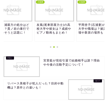
撲
大相撲
大相撲
賀ノ浦親方の処分はど
友風(尾車部屋力士)の高
平岡杏子(石浦妻)の
なる？貴ノ岩の暴行で
校大学や彼女は？成績や
大学や職場は？披露
わいそうと話題に！
ピアノ動画もまとめ！
場や新居の場所も！
宮里藍が現役引退で結婚相手は誰？理由
や今後の活動予定について！
リバース美穂子が犯人だった？目的や動
機は？原作との違いも！