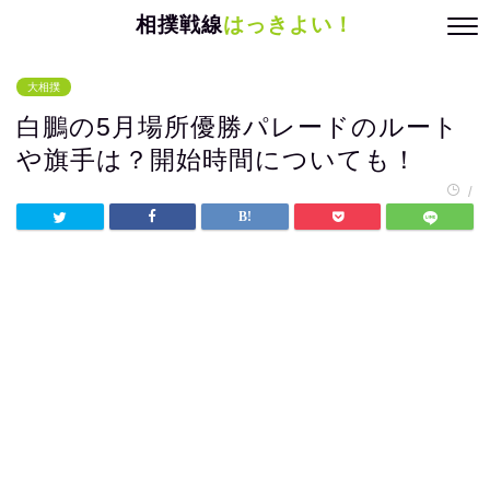
相撲戦線
はっきよい！
大相撲
白鵬の5月場所優勝パレードのルート
や旗手は？開始時間についても！
/