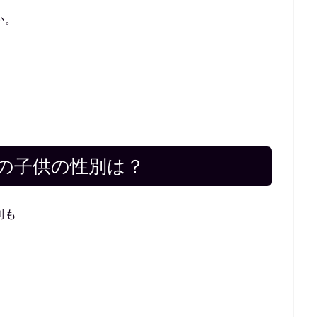
か。
。
の子供の性別は？
別も