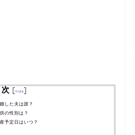
目次
[
]
hide
婚した夫は誰？
供の性別は？
産予定日はいつ？