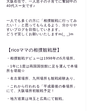
大阪在住で、一人息子の子育てに奮闘中の
40代スー女です♪
一人でも多くの方に「相撲観戦に行ってみ
たい！」と思ってもらえるよう、分かりや
すいブログを目指していきます。
どうぞ宜しくお願いいたしますm(_ _)m
【ricoママの相撲観戦歴】
・相撲観戦デビューは1998年の5月場所。
・1年に1度は両国国技館に足を運んで本場
所を堪能☆
・名古屋場所、九州場所も観戦経験あり。
・これから行われる「平成最後の春場所」
にて、大阪場所初観戦予定！
・地方巡業は埼玉と広島にて観戦。