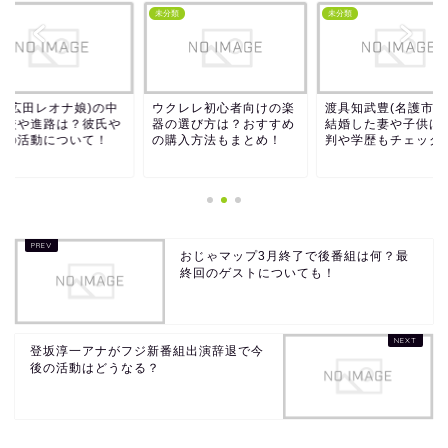
類
未分類
未分類
耶(広田レオナ娘)の中
ウクレレ初心者向けの楽
渡具知武豊(名護市長
高校や進路は？彼氏や
器の選び方は？おすすめ
結婚した妻や子供は
後の活動について！
の購入方法もまとめ！
判や学歴もチェック
おじゃマップ3月終了で後番組は何？最
終回のゲストについても！
登坂淳一アナがフジ新番組出演辞退で今
後の活動はどうなる？