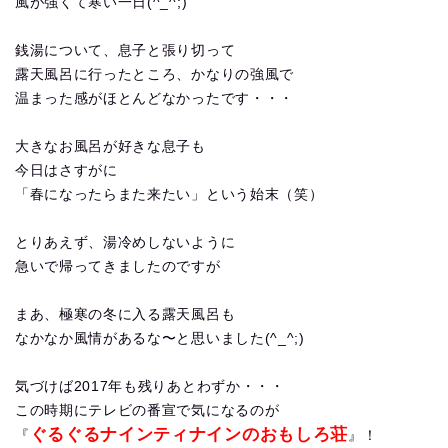
風が強くて寒い一日(^_^;)
銭湯について、息子と張り切って
露天風呂に行ったところ、かなりの強風で
温まった感がほとんどなかったです・・・
大きなお風呂が好きな息子も
今日はさすがに
「春になったらまた来たい」という始末（笑）
とりあえず、湯冷めしないように
急いで帰ってきましたのですが
まあ、極寒の冬に入る露天風呂も
なかなか風情があるな〜と思いました(^_^;)
気づけば2017年も残りあとわずか・・・
この時期にテレビの番宣で気になるのが
ぐるぐるナインティナインのおもしろ荘
『
』！