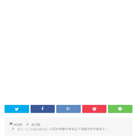
HOME
未分類
ひょっこりはん(おもしろ荘)の年齢や本名は？高校大学や彼女も！