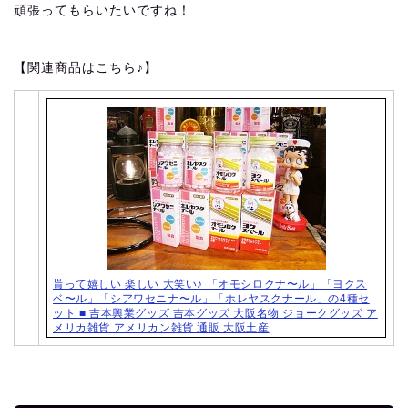
頑張ってもらいたいですね！
【関連商品はこちら♪】
貰って嬉しい 楽しい 大笑い♪ 「オモシロクナ〜ル」「ヨクス
ベ〜ル」「シアワセニナ〜ル」「ホレヤスクナール」の4種セ
ット ■ 吉本興業グッズ 吉本グッズ 大阪名物 ジョークグッズ ア
メリカ雑貨 アメリカン雑貨 通販 大阪土産