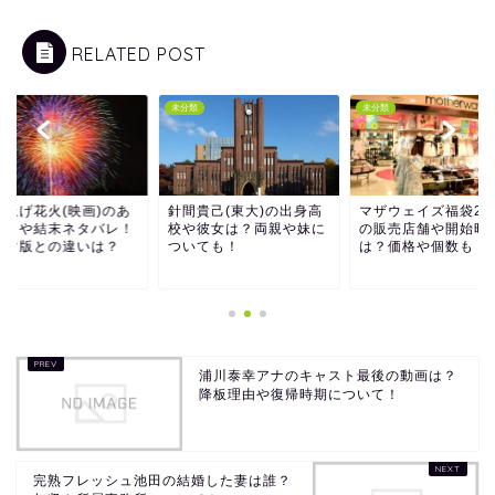
RELATED POST
類
未分類
未分類
間貴己(東大)の出身高
マザウェイズ福袋2017
打ち上げ花火(映画)
や彼女は？両親や妹に
の販売店舗や開始時間
らすじや結末ネタバ
いても！
は？価格や個数も！
ドラマ版との違いは
浦川泰幸アナのキャスト最後の動画は？
降板理由や復帰時期について！
完熟フレッシュ池田の結婚した妻は誰？